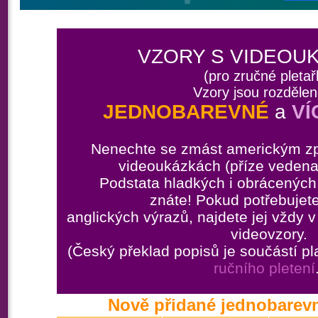
VZORY S VIDEOU
(pro zručné pletař
Vzory jsou rozděle
JEDNOBAREVNÉ
a
VÍ
Nenechte se zmást americkým z
videoukázkách (příze vedena 
Podstata hladkých i obrácených o
znáte! Pokud potřebujet
anglických výrazů, najdete jej vždy v
videovzory.
(Český překlad popisů je součástí 
ručního pletení
Nově přidané jednobarevn