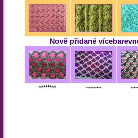
Nově přidané vícebarevn
********
**********
****