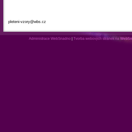
pleteni-vzory@wbs.cz
Administrace WebSnadno
|
Tvorba webových stránek na
WebSn