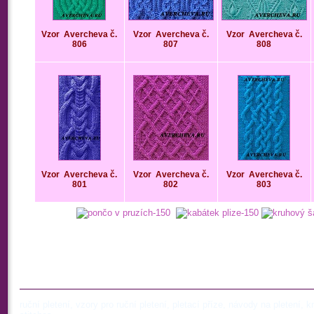
Vzor
Avercheva č.
Vzor
Avercheva č.
Vzor
Avercheva č.
806
807
808
Vzor
Avercheva č.
Vzor
Avercheva č.
Vzor
Avercheva č.
801
802
803
ruční pletení, vzory pro ruční pletení, pletací příze, návody na pletení, kni