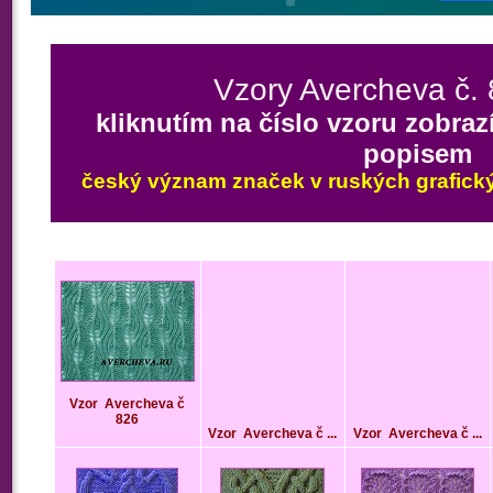
Vzory Avercheva č. 
kliknutím na číslo vzoru zobraz
popisem
český význam značek v ruských grafický
Vzor
Avercheva č
826
Vzor
Avercheva č ...
Vzor
Avercheva č ...